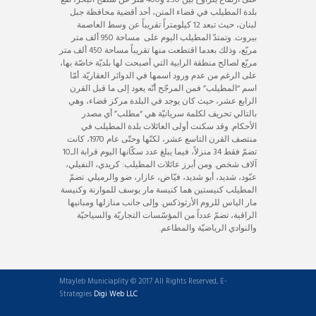
على ارتفاع يتراوح بين 250 و400 متر عن سطح البحر، تقع
بلدة المطيلب في قضاء المتن، أحد أقضية محافظة جبل
لبنان، حيث تبعد 12 كيلومتراً تقريباً عن وسط العاصمة
بيروت. وتمتدّ المطيلب اليوم على مساحة 950 ألف متر
مربّع، وذلك بعدما اقتطعت منها تقريباً مساحة 450 ألف متر
مربّع لصالح منطقة الرابية التي أصبحت لها بلديّة خاصّة بها،
على الرغم من عدم ورود اسمها في الدوائر العقاريّة. أمّا
اسم “المطيلب” فمن المرجّح أنّه يعود إلى ما قبل القرن
الرابع عشر، حيث كان يوجد في البلدة مركز قضاء، وهي
بالتالي تحريف لكلمة سريانيّة هي “مطلب” أي مصدر
الأحكام. وقد سكنت أولى العائلات بلدة المطيلب في
منتصف القرن التاسع عشر، لكنّها وحتّى عام 1970، كانت
تضمّ فقط 34 منزلاً، فيما يبلغ عدد سكّانها اليوم قرابة الـ10
آلاف شخص. ومن أبرز عائلات المطيلب: كريدي، النفيلي،
عبّود، شديد، أبو شديد، فيّاض، عازار، ضو والرميلي. تضمّ
المطيلب كنيستين هما كنيسة مار يوسف للموارنة وكنيسة
مار الياس للروم الأرثوذكس. وإلى جانب منازلها ومبانيها
الراقية، تضمّ عدداً من المؤسّسات التجاريّة والسياحيّة
والنوادي الرياضيّة والمطاعم.
Mtayleb Municiaplity © 2017 All Rights Reserved, E-
Strategies
Digi Web LLC