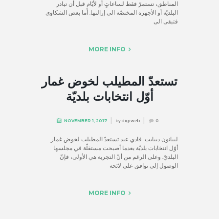
المناطق، تستمرّ فقط لساعاتٍ أو لأيّامٍ قبل أن تبادر
البلديّة أو الأجهزة المختصّة الى إزالتها. أما بعض الشكاوى
فتبقى الى
MORE INFO
تستعدّ المطيلب لخوض غمار
أوّل انتخابات بلديّة
by
digiweb
NOVEMBER 1, 2017
0
ليبانون ديبايت فادي عيد تستعدّ المطيلب لخوض غمار
أوّل انتخابات بلديّة بعدما أصبحت مستقلّة في مجلسها
البلديّ. وعلى الرغم من أنّ التجربة هي الأولى، فإنّ
الوصول إلى توافق على لائحة
MORE INFO