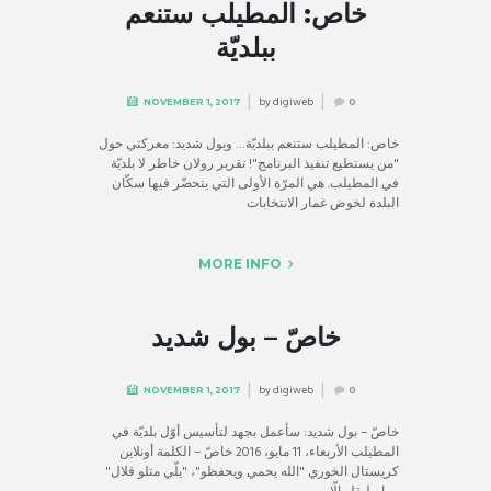
خاص: المطيلب ستنعم
ببلديّة
by
digiweb
NOVEMBER 1, 2017
0
خاص: المطيلب ستنعم ببلديّة… وبول شديد: معركتي حول
"من يستطيع تنفيذ البرنامج"! تقرير رولان خاطر لا بلديّة
في المطيلب. هي المرّة الأولى التي يتحضّر فيها سكّان
البلدة لخوض غمار الانتخابات
MORE INFO
خاصّ – بول شديد
by
digiweb
NOVEMBER 1, 2017
0
خاصّ – بول شديد: سأعمل بجهد لتأسيس أوّل بلديّة في
المطيلب الأربعاء، 11 مايو، 2016 خاصّ – الكلمة أونلاين
كريستال الخوري "الله يحمي ويحفظو"، "يلّي متلو قلال"