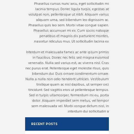
Phasellus cursus nunc arcu, eget sollicitudin mi
lacinia tempus. Donec ligula turpis, egestas at
volutpat non, pellentesque ut nibh. Aliquam varius
aliquam urna, sed bibendum leo dignissim ac.
Phasellus quis leo sem. Morbi vitae congue sapien.
Phasellus accumsan mi ex. Cum sociis natoque
penatibus et magnis dis parturient montes,
nascetur ridiculus mus. Ut sollicitudin lacinia ex.
Interdum et malesuada fames ac ante ipsum primis
in faucibus. Donec nec felis sed magna euismod
venenatis. Nulla sed varius est, ac viverra nisl. Cras
nec purus erat. Pellentesque eget molestie risus, quis
bibendum dui. Duis ornare condimentum ornare.
Nulla a nulla non odio hendrerit ultricies. Vestibulum
tristique quam ac nisl dapibus, ut semper orci
tincidunt. Sed sagittis eros ut pellentesque tempus.
Sed in turpis ullamcorper, fermentum mi eu, porta
dolor. Aliquam imperdiet sem metus, vel tempor
sem malesuada vel. Morbi congue dictum nisl, in
interdum dui sollicitudin a.
RECENT POSTS