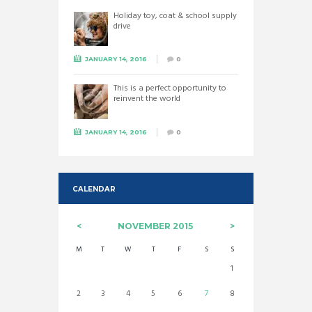
Holiday toy, coat & school supply
drive
JANUARY 14, 2016
0
This is a perfect opportunity to
reinvent the world
JANUARY 14, 2016
0
CALENDAR
NOVEMBER
2015
M
T
W
T
F
S
S
1
2
3
4
5
6
7
8