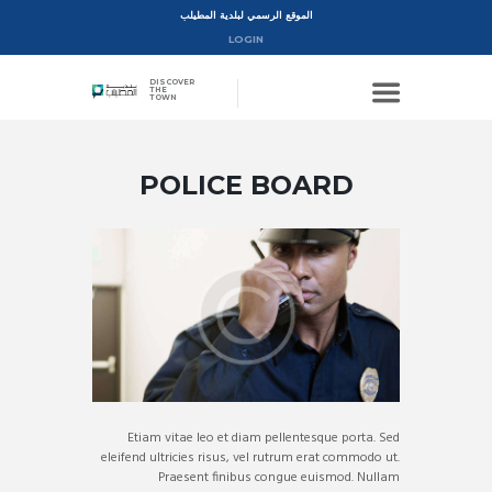
الموقع الرسمي لبلدية المطيلب
LOGIN
DISCOVER
THE
TOWN
POLICE BOARD
Etiam vitae leo et diam pellentesque porta. Sed
eleifend ultricies risus, vel rutrum erat commodo ut.
Praesent finibus congue euismod. Nullam