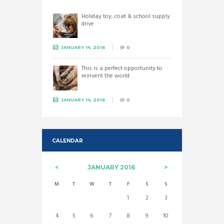
Holiday toy, coat & school supply
drive
JANUARY 14, 2016
0
This is a perfect opportunity to
reinvent the world
JANUARY 14, 2016
0
CALENDAR
JANUARY
2016
M
T
W
T
F
S
S
1
2
3
4
5
6
7
8
9
10