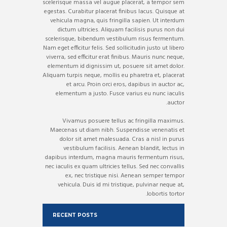
scelerisque massa vel augue placerat, a tempor sem
egestas. Curabitur placerat finibus lacus. Quisque at
vehicula magna, quis fringilla sapien. Ut interdum
dictum ultricies. Aliquam facilisis purus non dui
scelerisque, bibendum vestibulum risus fermentum.
Nam eget efficitur felis. Sed sollicitudin justo ut libero
viverra, sed efficitur erat finibus. Mauris nunc neque,
elementum id dignissim ut, posuere sit amet dolor.
Aliquam turpis neque, mollis eu pharetra et, placerat
et arcu. Proin orci eros, dapibus in auctor ac,
elementum a justo. Fusce varius eu nunc iaculis
auctor.
Vivamus posuere tellus ac fringilla maximus.
Maecenas ut diam nibh. Suspendisse venenatis et
dolor sit amet malesuada. Cras a nisl in purus
vestibulum facilisis. Aenean blandit, lectus in
dapibus interdum, magna mauris fermentum risus,
nec iaculis ex quam ultricies tellus. Sed nec convallis
ex, nec tristique nisi. Aenean semper tempor
vehicula. Duis id mi tristique, pulvinar neque at,
lobortis tortor.
RECENT POSTS